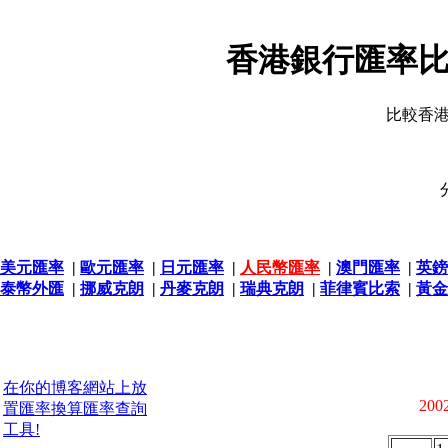
香港銀行匯率比
比較香
美元匯率
|
歐元匯率
|
日元匯率
|
人民幣匯率
|
澳門匯率
|
英鎊
泰幣外匯
|
挪威克朗
|
丹麥克朗
|
瑞典克朗
|
菲律賓比索
|
黃金
在你的博客網站上放
2002
置匯率換算匯率查詢
工具!