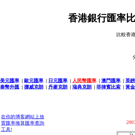
香港銀行匯率比
比較香
美元匯率
|
歐元匯率
|
日元匯率
|
人民幣匯率
|
澳門匯率
|
英鎊
泰幣外匯
|
挪威克朗
|
丹麥克朗
|
瑞典克朗
|
菲律賓比索
|
黃金
在你的博客網站上放
2003
置匯率換算匯率查詢
工具!