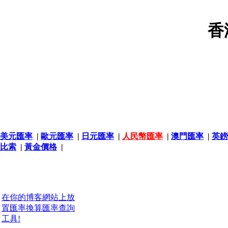
香
美元匯率
|
歐元匯率
|
日元匯率
|
人民幣匯率
|
澳門匯率
|
英鎊
比索
|
黃金價格
|
在你的博客網站上放
置匯率換算匯率查詢
工具!