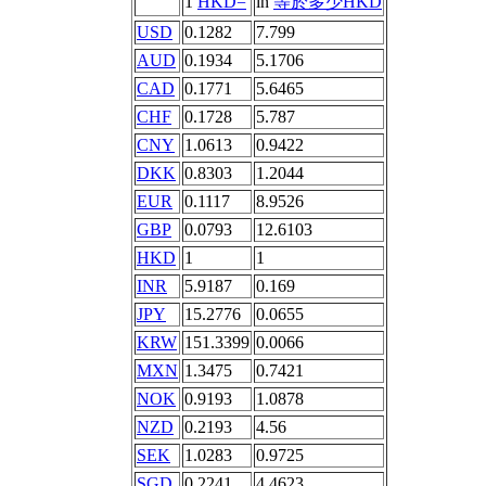
1
HKD=
in
等於多少HKD
USD
0.1282
7.799
AUD
0.1934
5.1706
CAD
0.1771
5.6465
CHF
0.1728
5.787
CNY
1.0613
0.9422
DKK
0.8303
1.2044
EUR
0.1117
8.9526
GBP
0.0793
12.6103
HKD
1
1
INR
5.9187
0.169
JPY
15.2776
0.0655
KRW
151.3399
0.0066
MXN
1.3475
0.7421
NOK
0.9193
1.0878
NZD
0.2193
4.56
SEK
1.0283
0.9725
SGD
0.2241
4.4623