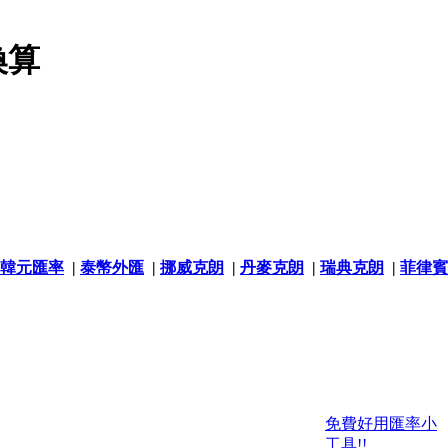
換算
韓元匯率
|
泰幣外匯
|
挪威克朗
|
丹麥克朗
|
瑞典克朗
|
菲律賓
免費好用匯率小
工具!!