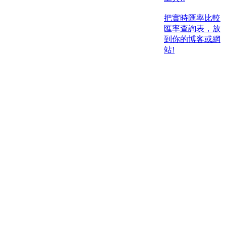
把實時匯率比較
匯率查詢表，放
到你的博客或網
站!