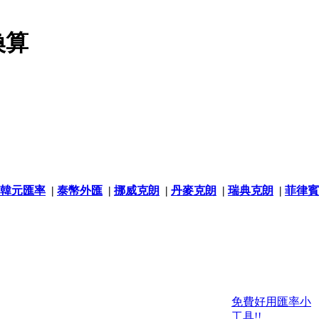
換算
韓元匯率
|
泰幣外匯
|
挪威克朗
|
丹麥克朗
|
瑞典克朗
|
菲律賓
免費好用匯率小
工具!!