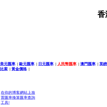
香
美元匯率
|
歐元匯率
|
日元匯率
|
人民幣匯率
|
澳門匯率
|
英鎊
比索
|
黃金價格
|
在你的博客網站上放
置匯率換算匯率查詢
工具!