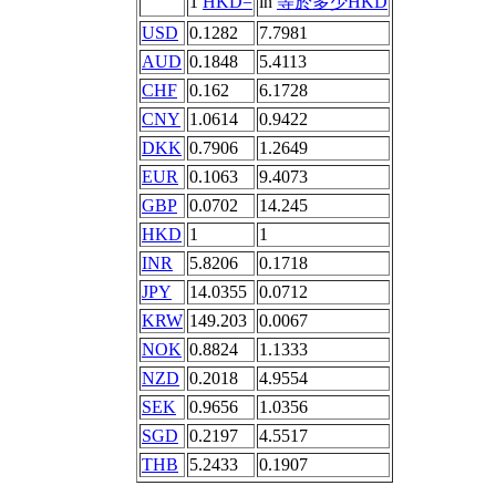
1
HKD=
in
等於多少HKD
USD
0.1282
7.7981
AUD
0.1848
5.4113
CHF
0.162
6.1728
CNY
1.0614
0.9422
DKK
0.7906
1.2649
EUR
0.1063
9.4073
GBP
0.0702
14.245
HKD
1
1
INR
5.8206
0.1718
JPY
14.0355
0.0712
KRW
149.203
0.0067
NOK
0.8824
1.1333
NZD
0.2018
4.9554
SEK
0.9656
1.0356
SGD
0.2197
4.5517
THB
5.2433
0.1907