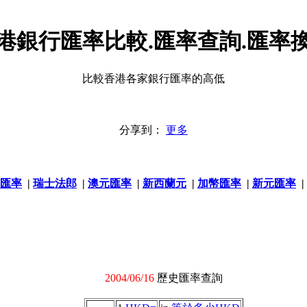
港銀行匯率比較.匯率查詢.匯率
比較香港各家銀行匯率的高低
分享到：
更多
匯率
|
瑞士法郎
|
澳元匯率
|
新西蘭元
|
加幣匯率
|
新元匯率
|
2004/06/16
歷史匯率查詢