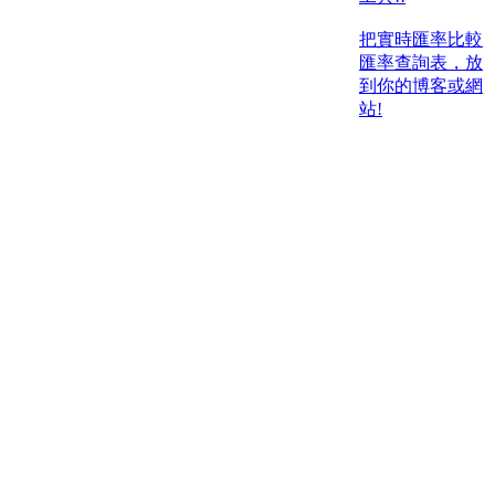
把實時匯率比較
匯率查詢表，放
到你的博客或網
站!