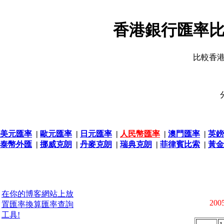
香港銀行匯率比
比較香
美元匯率
|
歐元匯率
|
日元匯率
|
人民幣匯率
|
澳門匯率
|
英鎊
泰幣外匯
|
挪威克朗
|
丹麥克朗
|
瑞典克朗
|
菲律賓比索
|
黃金
在你的博客網站上放
2005
置匯率換算匯率查詢
工具!