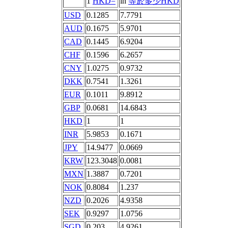
1
HKD=
in
等於多少HKD
USD
0.1285
7.7791
AUD
0.1675
5.9701
CAD
0.1445
6.9204
CHF
0.1596
6.2657
CNY
1.0275
0.9732
DKK
0.7541
1.3261
EUR
0.1011
9.8912
GBP
0.0681
14.6843
HKD
1
1
INR
5.9853
0.1671
JPY
14.9477
0.0669
KRW
123.3048
0.0081
MXN
1.3887
0.7201
NOK
0.8084
1.237
NZD
0.2026
4.9358
SEK
0.9297
1.0756
SGD
0.203
4.9261