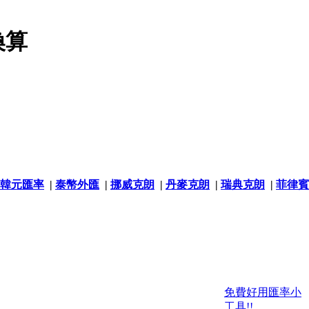
換算
韓元匯率
|
泰幣外匯
|
挪威克朗
|
丹麥克朗
|
瑞典克朗
|
菲律賓
免費好用匯率小
工具!!