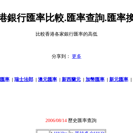
港銀行匯率比較.匯率查詢.匯率
比較香港各家銀行匯率的高低
分享到：
更多
匯率
|
瑞士法郎
|
澳元匯率
|
新西蘭元
|
加幣匯率
|
新元匯率
|
2006/08/14
歷史匯率查詢