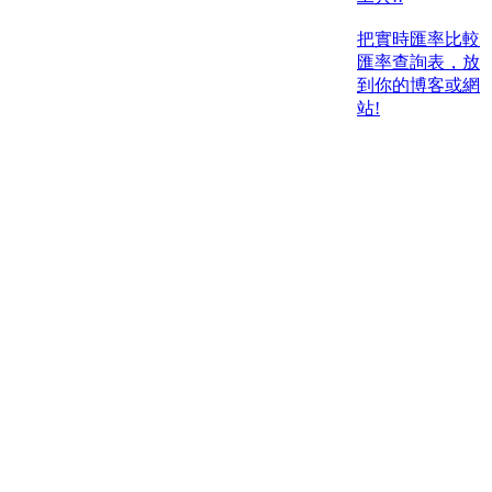
把實時匯率比較
匯率查詢表，放
到你的博客或網
站!