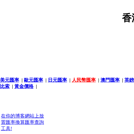
香
美元匯率
|
歐元匯率
|
日元匯率
|
人民幣匯率
|
澳門匯率
|
英鎊
比索
|
黃金價格
|
在你的博客網站上放
置匯率換算匯率查詢
工具!