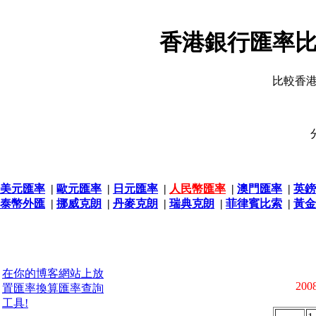
香港銀行匯率比
比較香
美元匯率
|
歐元匯率
|
日元匯率
|
人民幣匯率
|
澳門匯率
|
英鎊
泰幣外匯
|
挪威克朗
|
丹麥克朗
|
瑞典克朗
|
菲律賓比索
|
黃金
在你的博客網站上放
2008
置匯率換算匯率查詢
工具!