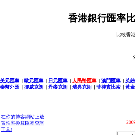
香港銀行匯率比
比較香
美元匯率
|
歐元匯率
|
日元匯率
|
人民幣匯率
|
澳門匯率
|
英鎊
泰幣外匯
|
挪威克朗
|
丹麥克朗
|
瑞典克朗
|
菲律賓比索
|
黃金
在你的博客網站上放
2009
置匯率換算匯率查詢
工具!