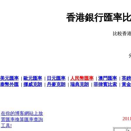
香港銀行匯率比
比較香
美元匯率
|
歐元匯率
|
日元匯率
|
人民幣匯率
|
澳門匯率
|
英鎊
泰幣外匯
|
挪威克朗
|
丹麥克朗
|
瑞典克朗
|
菲律賓比索
|
黃金
在你的博客網站上放
2011
置匯率換算匯率查詢
工具!