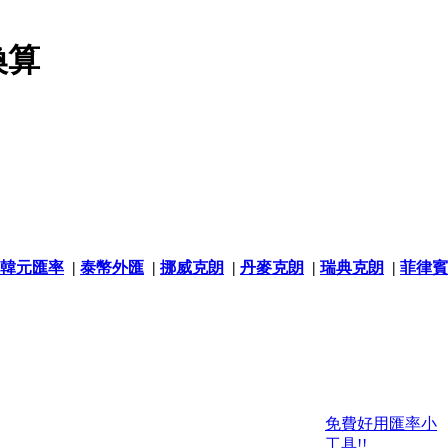
換算
韓元匯率
|
泰幣外匯
|
挪威克朗
|
丹麥克朗
|
瑞典克朗
|
菲律賓
免費好用匯率小
工具!!