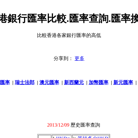
港銀行匯率比較.匯率查詢.匯率
比較香港各家銀行匯率的高低
分享到：
更多
匯率
|
瑞士法郎
|
澳元匯率
|
新西蘭元
|
加幣匯率
|
新元匯率
|
2013/12/09
歷史匯率查詢