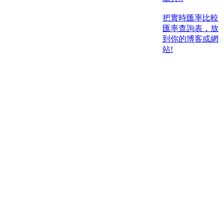
把實時匯率比較
匯率查詢表，放
到你的博客或網
站!