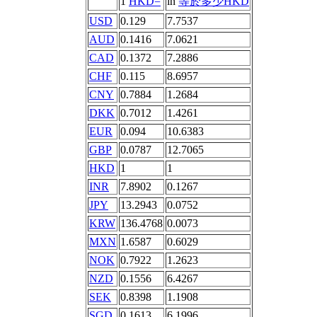
1
HKD=
in
等於多少HKD
USD
0.129
7.7537
AUD
0.1416
7.0621
CAD
0.1372
7.2886
CHF
0.115
8.6957
CNY
0.7884
1.2684
DKK
0.7012
1.4261
EUR
0.094
10.6383
GBP
0.0787
12.7065
HKD
1
1
INR
7.8902
0.1267
JPY
13.2943
0.0752
KRW
136.4768
0.0073
MXN
1.6587
0.6029
NOK
0.7922
1.2623
NZD
0.1556
6.4267
SEK
0.8398
1.1908
SGD
0.1613
6.1996