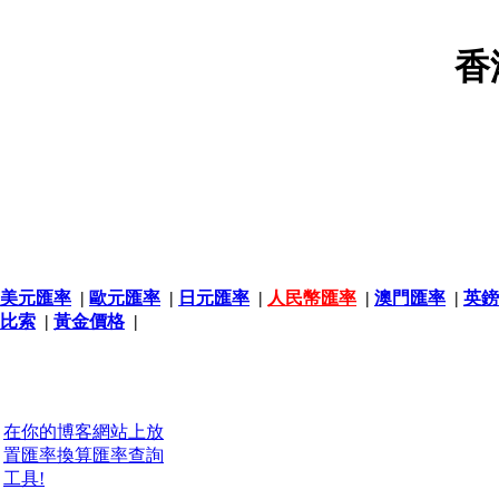
香
美元匯率
|
歐元匯率
|
日元匯率
|
人民幣匯率
|
澳門匯率
|
英鎊
比索
|
黃金價格
|
在你的博客網站上放
置匯率換算匯率查詢
工具!