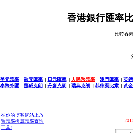
香港銀行匯率比
比較香
美元匯率
|
歐元匯率
|
日元匯率
|
人民幣匯率
|
澳門匯率
|
英鎊
泰幣外匯
|
挪威克朗
|
丹麥克朗
|
瑞典克朗
|
菲律賓比索
|
黃金
在你的博客網站上放
2014
置匯率換算匯率查詢
工具!