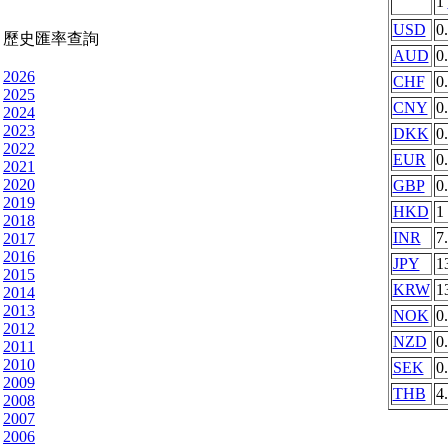
1
USD
0
歷史匯率查詢
AUD
0
2026
CHF
0
2025
CNY
0
2024
2023
DKK
0
2022
EUR
0
2021
2020
GBP
0
2019
HKD
1
2018
INR
7
2017
2016
JPY
1
2015
KRW
1
2014
2013
NOK
0
2012
NZD
0
2011
2010
SEK
0
2009
THB
4
2008
2007
2006