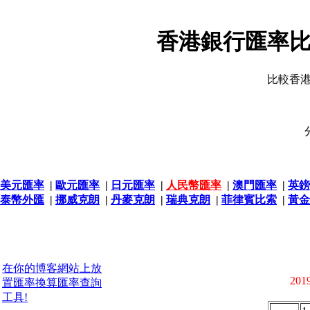
香港銀行匯率比
比較香
美元匯率
|
歐元匯率
|
日元匯率
|
人民幣匯率
|
澳門匯率
|
英鎊
泰幣外匯
|
挪威克朗
|
丹麥克朗
|
瑞典克朗
|
菲律賓比索
|
黃金
在你的博客網站上放
2019
置匯率換算匯率查詢
工具!