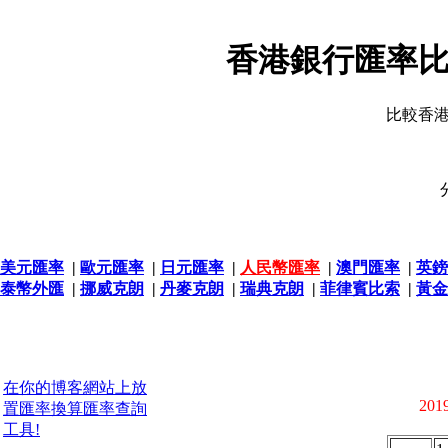
香港銀行匯率比
比較香
美元匯率
|
歐元匯率
|
日元匯率
|
人民幣匯率
|
澳門匯率
|
英鎊
泰幣外匯
|
挪威克朗
|
丹麥克朗
|
瑞典克朗
|
菲律賓比索
|
黃金
在你的博客網站上放
2019
置匯率換算匯率查詢
工具!