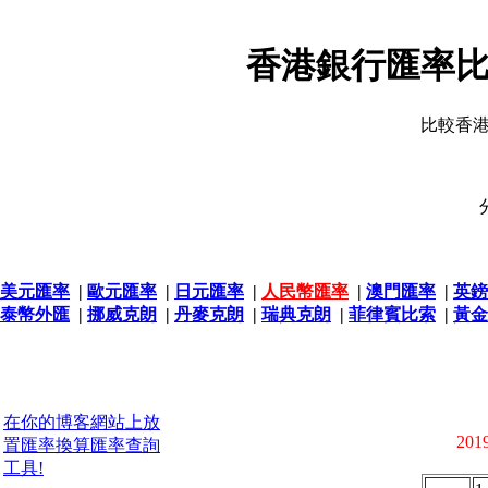
香港銀行匯率比
比較香
美元匯率
|
歐元匯率
|
日元匯率
|
人民幣匯率
|
澳門匯率
|
英鎊
泰幣外匯
|
挪威克朗
|
丹麥克朗
|
瑞典克朗
|
菲律賓比索
|
黃金
在你的博客網站上放
2019
置匯率換算匯率查詢
工具!