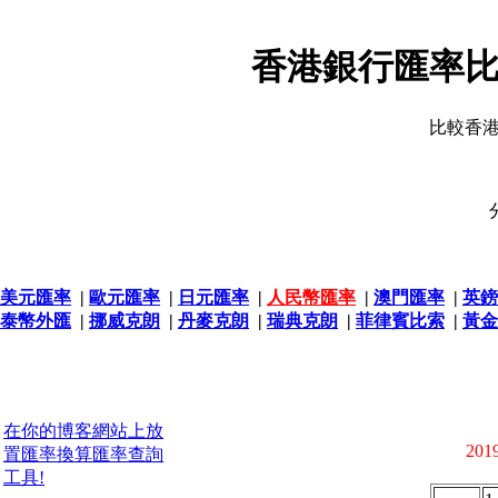
香港銀行匯率比
比較香
美元匯率
|
歐元匯率
|
日元匯率
|
人民幣匯率
|
澳門匯率
|
英鎊
泰幣外匯
|
挪威克朗
|
丹麥克朗
|
瑞典克朗
|
菲律賓比索
|
黃金
在你的博客網站上放
2019
置匯率換算匯率查詢
工具!