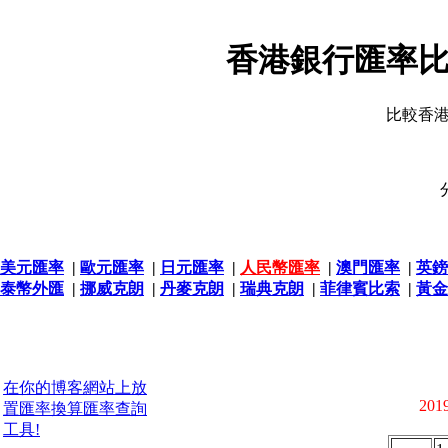
香港銀行匯率比
比較香
美元匯率
|
歐元匯率
|
日元匯率
|
人民幣匯率
|
澳門匯率
|
英鎊
泰幣外匯
|
挪威克朗
|
丹麥克朗
|
瑞典克朗
|
菲律賓比索
|
黃金
在你的博客網站上放
2019
置匯率換算匯率查詢
工具!