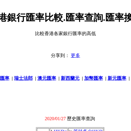
港銀行匯率比較.匯率查詢.匯率
比較香港各家銀行匯率的高低
分享到：
更多
匯率
|
瑞士法郎
|
澳元匯率
|
新西蘭元
|
加幣匯率
|
新元匯率
|
2020/01/27
歷史匯率查詢