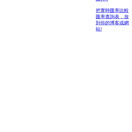
把實時匯率比較
匯率查詢表，放
到你的博客或網
站!