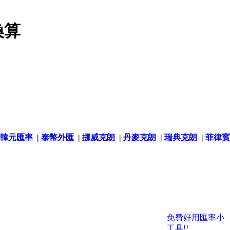
換算
韓元匯率
|
泰幣外匯
|
挪威克朗
|
丹麥克朗
|
瑞典克朗
|
菲律賓
免費好用匯率小
工具!!