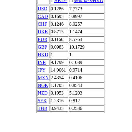
1
HKD=
in
等於多少HKD
USD
0.1286
7.7773
CAD
0.1695
5.8997
CHF
0.1246
8.0257
DKK
0.8715
1.1474
EUR
0.1166
8.5763
GBP
0.0983
10.1729
HKD
1
1
INR
9.1799
0.1089
JPY
14.0061
0.0714
MXN
2.4354
0.4106
NOK
1.1705
0.8543
NZD
0.1953
5.1203
SEK
1.2316
0.812
THB
3.9435
0.2536