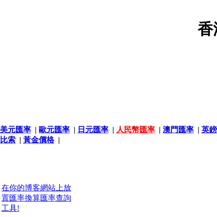
香
美元匯率
|
歐元匯率
|
日元匯率
|
人民幣匯率
|
澳門匯率
|
英鎊
比索
|
黃金價格
|
在你的博客網站上放
置匯率換算匯率查詢
工具!