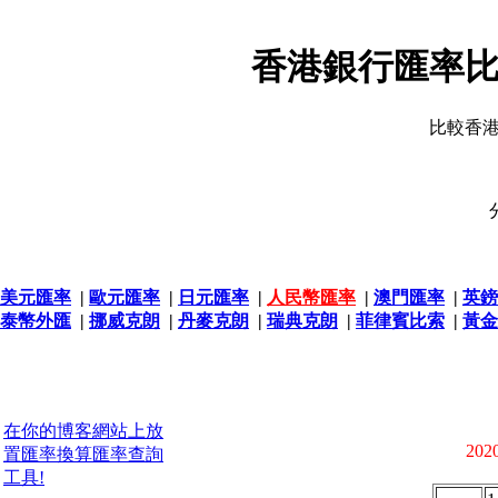
香港銀行匯率比
比較香
美元匯率
|
歐元匯率
|
日元匯率
|
人民幣匯率
|
澳門匯率
|
英鎊
泰幣外匯
|
挪威克朗
|
丹麥克朗
|
瑞典克朗
|
菲律賓比索
|
黃金
在你的博客網站上放
2020
置匯率換算匯率查詢
工具!