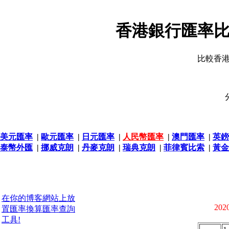
香港銀行匯率比
比較香
美元匯率
|
歐元匯率
|
日元匯率
|
人民幣匯率
|
澳門匯率
|
英鎊
泰幣外匯
|
挪威克朗
|
丹麥克朗
|
瑞典克朗
|
菲律賓比索
|
黃金
在你的博客網站上放
2020
置匯率換算匯率查詢
工具!