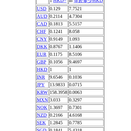
1
HKD=
in
等於多少HKD
USD
0.129
7.7521
AUD
0.2114
4.7304
CAD
0.1813
5.5157
CHF
0.1241
8.058
CNY
0.9149
1.093
DKK
0.8767
1.1406
EUR
0.1175
8.5106
GBP
0.1056
9.4697
HKD
1
1
INR
9.6546
0.1036
JPY
13.9833
0.0715
KRW
158.3958
0.0063
MXN
3.033
0.3297
NOK
1.3697
0.7301
NZD
0.2166
4.6168
SEK
1.2845
0.7785
SGD
0.1841
5.4318