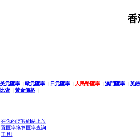
香
美元匯率
|
歐元匯率
|
日元匯率
|
人民幣匯率
|
澳門匯率
|
英鎊
比索
|
黃金價格
|
在你的博客網站上放
置匯率換算匯率查詢
工具!