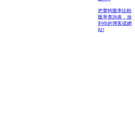
把實時匯率比較
匯率查詢表，放
到你的博客或網
站!