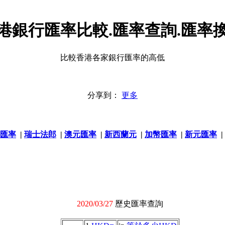
港銀行匯率比較.匯率查詢.匯率
比較香港各家銀行匯率的高低
分享到：
更多
匯率
|
瑞士法郎
|
澳元匯率
|
新西蘭元
|
加幣匯率
|
新元匯率
|
2020/03/27
歷史匯率查詢