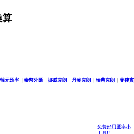
換算
韓元匯率
|
泰幣外匯
|
挪威克朗
|
丹麥克朗
|
瑞典克朗
|
菲律賓
免費好用匯率小
工具!!