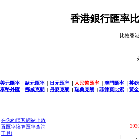
香港銀行匯率比
比較香
美元匯率
|
歐元匯率
|
日元匯率
|
人民幣匯率
|
澳門匯率
|
英鎊
泰幣外匯
|
挪威克朗
|
丹麥克朗
|
瑞典克朗
|
菲律賓比索
|
黃金
在你的博客網站上放
2020
置匯率換算匯率查詢
工具!