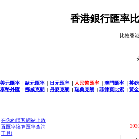
香港銀行匯率比
比較香
美元匯率
|
歐元匯率
|
日元匯率
|
人民幣匯率
|
澳門匯率
|
英鎊
泰幣外匯
|
挪威克朗
|
丹麥克朗
|
瑞典克朗
|
菲律賓比索
|
黃金
在你的博客網站上放
2020
置匯率換算匯率查詢
工具!