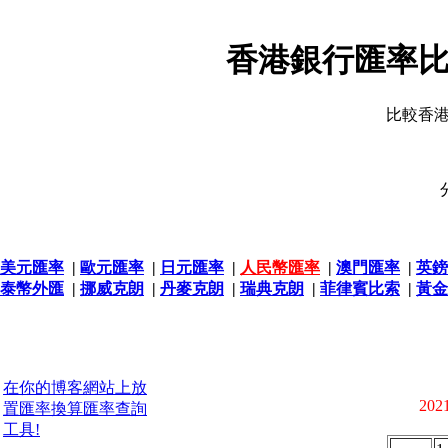
香港銀行匯率比
比較香
美元匯率
|
歐元匯率
|
日元匯率
|
人民幣匯率
|
澳門匯率
|
英鎊
泰幣外匯
|
挪威克朗
|
丹麥克朗
|
瑞典克朗
|
菲律賓比索
|
黃金
在你的博客網站上放
2021
置匯率換算匯率查詢
工具!