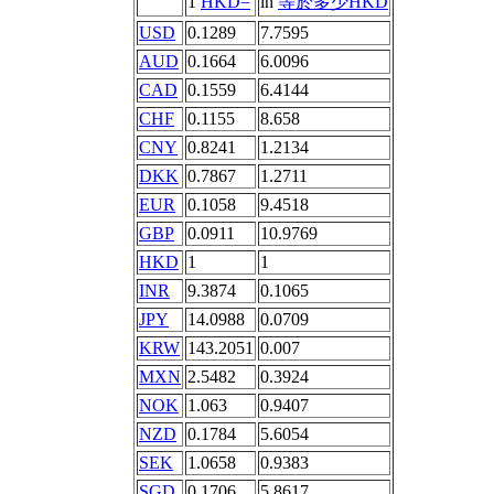
1
HKD=
in
等於多少HKD
USD
0.1289
7.7595
AUD
0.1664
6.0096
CAD
0.1559
6.4144
CHF
0.1155
8.658
CNY
0.8241
1.2134
DKK
0.7867
1.2711
EUR
0.1058
9.4518
GBP
0.0911
10.9769
HKD
1
1
INR
9.3874
0.1065
JPY
14.0988
0.0709
KRW
143.2051
0.007
MXN
2.5482
0.3924
NOK
1.063
0.9407
NZD
0.1784
5.6054
SEK
1.0658
0.9383
SGD
0.1706
5.8617