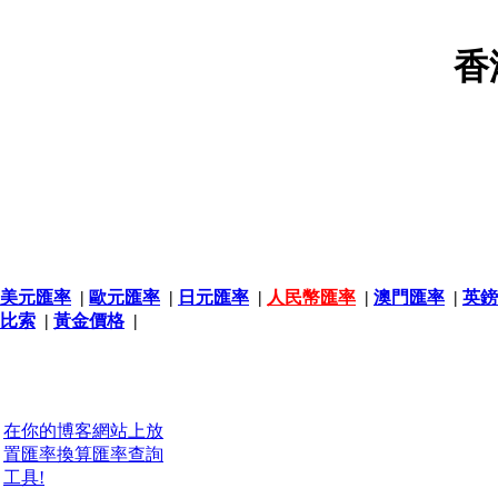
香
美元匯率
|
歐元匯率
|
日元匯率
|
人民幣匯率
|
澳門匯率
|
英鎊
比索
|
黃金價格
|
在你的博客網站上放
置匯率換算匯率查詢
工具!