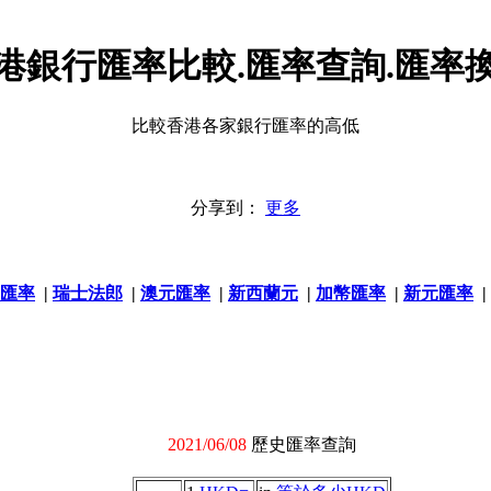
港銀行匯率比較.匯率查詢.匯率
比較香港各家銀行匯率的高低
分享到：
更多
匯率
|
瑞士法郎
|
澳元匯率
|
新西蘭元
|
加幣匯率
|
新元匯率
|
2021/06/08
歷史匯率查詢