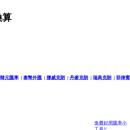
換算
韓元匯率
|
泰幣外匯
|
挪威克朗
|
丹麥克朗
|
瑞典克朗
|
菲律賓
免費好用匯率小
工具!!