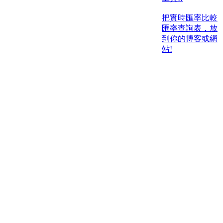
把實時匯率比較
匯率查詢表，放
到你的博客或網
站!