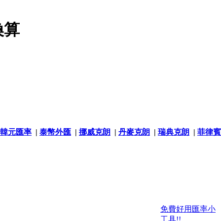
換算
韓元匯率
|
泰幣外匯
|
挪威克朗
|
丹麥克朗
|
瑞典克朗
|
菲律賓
免費好用匯率小
工具!!