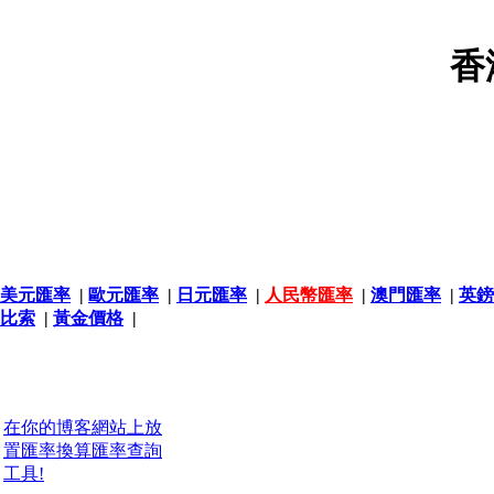
香
美元匯率
|
歐元匯率
|
日元匯率
|
人民幣匯率
|
澳門匯率
|
英鎊
比索
|
黃金價格
|
在你的博客網站上放
置匯率換算匯率查詢
工具!