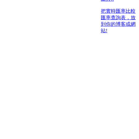
把實時匯率比較
匯率查詢表，放
到你的博客或網
站!