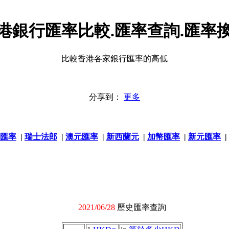
港銀行匯率比較.匯率查詢.匯率
比較香港各家銀行匯率的高低
分享到：
更多
匯率
|
瑞士法郎
|
澳元匯率
|
新西蘭元
|
加幣匯率
|
新元匯率
|
2021/06/28
歷史匯率查詢