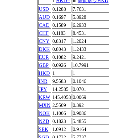
1
HKD=
in
等於多少HKD
USD
0.1288
7.7631
AUD
0.1697
5.8928
CAD
0.1589
6.2933
CHF
0.1183
8.4531
CNY
0.8317
1.2024
DKK
0.8043
1.2433
EUR
0.1082
9.2421
GBP
0.0926
10.7991
HKD
1
1
INR
9.5583
0.1046
JPY
14.2585
0.0701
KRW
145.4058
0.0069
MXN
2.5509
0.392
NOK
1.1006
0.9086
NZD
0.1823
5.4855
SEK
1.0912
0.9164
SGD
0.1732
5.7737