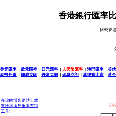
香港銀行匯率比
比較香
美元匯率
|
歐元匯率
|
日元匯率
|
人民幣匯率
|
澳門匯率
|
英鎊
泰幣外匯
|
挪威克朗
|
丹麥克朗
|
瑞典克朗
|
菲律賓比索
|
黃金
在你的博客網站上放
2022
置匯率換算匯率查詢
工具!