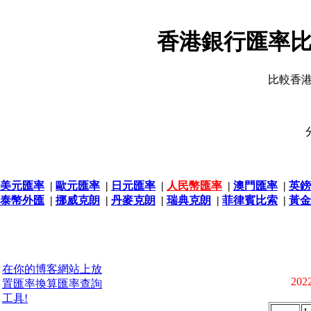
香港銀行匯率比
比較香
美元匯率
|
歐元匯率
|
日元匯率
|
人民幣匯率
|
澳門匯率
|
英鎊
泰幣外匯
|
挪威克朗
|
丹麥克朗
|
瑞典克朗
|
菲律賓比索
|
黃金
在你的博客網站上放
2022
置匯率換算匯率查詢
工具!