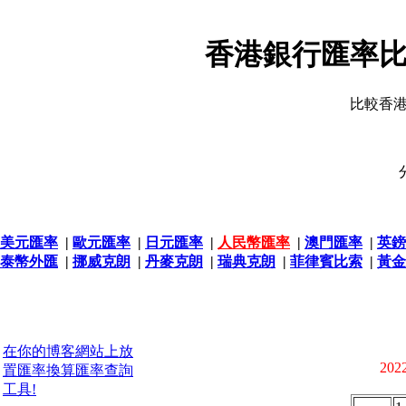
香港銀行匯率比
比較香
美元匯率
|
歐元匯率
|
日元匯率
|
人民幣匯率
|
澳門匯率
|
英鎊
泰幣外匯
|
挪威克朗
|
丹麥克朗
|
瑞典克朗
|
菲律賓比索
|
黃金
在你的博客網站上放
2022
置匯率換算匯率查詢
工具!