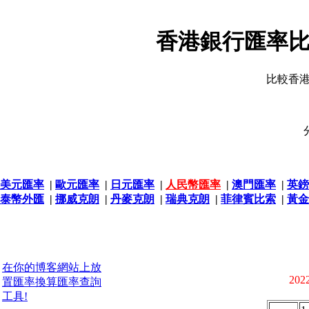
香港銀行匯率比
比較香
美元匯率
|
歐元匯率
|
日元匯率
|
人民幣匯率
|
澳門匯率
|
英鎊
泰幣外匯
|
挪威克朗
|
丹麥克朗
|
瑞典克朗
|
菲律賓比索
|
黃金
在你的博客網站上放
2022
置匯率換算匯率查詢
工具!