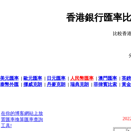
香港銀行匯率比
比較香
美元匯率
|
歐元匯率
|
日元匯率
|
人民幣匯率
|
澳門匯率
|
英鎊
泰幣外匯
|
挪威克朗
|
丹麥克朗
|
瑞典克朗
|
菲律賓比索
|
黃金
在你的博客網站上放
2022
置匯率換算匯率查詢
工具!