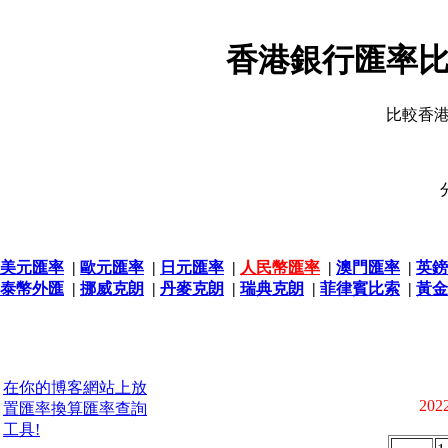
香港銀行匯率比
比較香
美元匯率
|
歐元匯率
|
日元匯率
|
人民幣匯率
|
澳門匯率
|
英鎊
泰幣外匯
|
挪威克朗
|
丹麥克朗
|
瑞典克朗
|
菲律賓比索
|
黃金
在你的博客網站上放
2022
置匯率換算匯率查詢
工具!