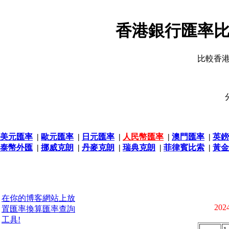
香港銀行匯率比
比較香
美元匯率
|
歐元匯率
|
日元匯率
|
人民幣匯率
|
澳門匯率
|
英鎊
泰幣外匯
|
挪威克朗
|
丹麥克朗
|
瑞典克朗
|
菲律賓比索
|
黃金
在你的博客網站上放
2024
置匯率換算匯率查詢
工具!