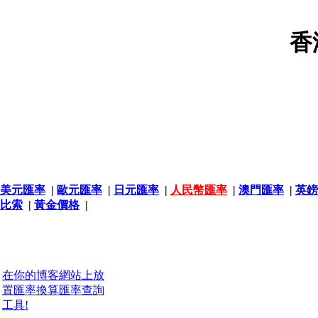
香
美元匯率
|
歐元匯率
|
日元匯率
|
人民幣匯率
|
澳門匯率
|
英鎊
比索
|
黃金價格
|
在你的博客網站上放
置匯率換算匯率查詢
工具!