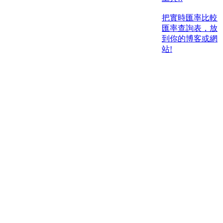
把實時匯率比較
匯率查詢表，放
到你的博客或網
站!