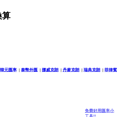
換算
韓元匯率
|
泰幣外匯
|
挪威克朗
|
丹麥克朗
|
瑞典克朗
|
菲律賓
免費好用匯率小
工具!!