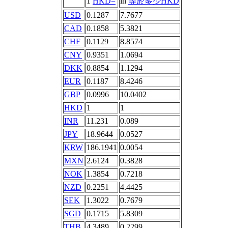
1
HKD=
in
等於多少HKD
USD
0.1287
7.7677
CAD
0.1858
5.3821
CHF
0.1129
8.8574
CNY
0.9351
1.0694
DKK
0.8854
1.1294
EUR
0.1187
8.4246
GBP
0.0996
10.0402
HKD
1
1
INR
11.231
0.089
JPY
18.9644
0.0527
KRW
186.1941
0.0054
MXN
2.6124
0.3828
NOK
1.3854
0.7218
NZD
0.2251
4.4425
SEK
1.3022
0.7679
SGD
0.1715
5.8309
THB
4.3489
0.2299