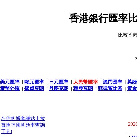
香港銀行匯率比
比較香
美元匯率
|
歐元匯率
|
日元匯率
|
人民幣匯率
|
澳門匯率
|
英鎊
泰幣外匯
|
挪威克朗
|
丹麥克朗
|
瑞典克朗
|
菲律賓比索
|
黃金
在你的博客網站上放
2026
置匯率換算匯率查詢
工具!