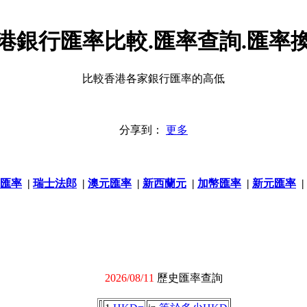
港銀行匯率比較.匯率查詢.匯率
比較香港各家銀行匯率的高低
分享到：
更多
匯率
|
瑞士法郎
|
澳元匯率
|
新西蘭元
|
加幣匯率
|
新元匯率
|
2026/08/11
歷史匯率查詢